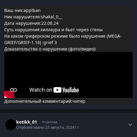
Ваш ник:applban
Ник нарушителя:shakal_0__
Дата нарушения:22.08.24
Суть нарушения:киллаура и бьет через стены
На каком гриферском режиме было нарушение (MEGA-
GRIEF/GRIEF-1.16)
:grief 3
Доказательства о нарушении (фото/видео):
Дополнительный комментарий:читер
Статистика автора
kotikk_01
Участник
Опубликовано
23 августа, 2024
1 г