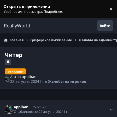
Перейти к содержанию
Открыть в приложении
×
С
Удобнее для просмотра.
Подробнее
.
ReallyWorld
Войти
Главная
Гриферское выживание
Жалобы на администр
Читер
отказано
Автор
applban
22 августа, 2024
1 г
в
Жалобы на игроков.
Статистика автора
applban
Участник
Опубликовано
22 августа, 2024
1 г