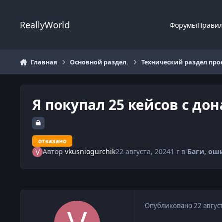
Перейти к содержанию
ReallyWorld
Форумы
Прави
Главная
Основной раздел.
Технический раздел про
Я покупал 25 кейсов с дон
отказано
Автор
vkusniogurchik
22 августа, 2024
1 г
в
Баги, ош
Опубликовано
22 авгус