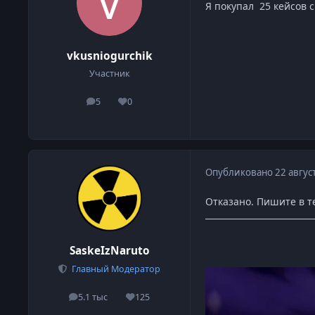
Я покупал 25 кейсов с
vkusniogurchik
Участник
5
0
сообщения
Репутация
Опубликовано
22 авгус
Отказано. Пишите в т
SaskeIzNaruto
Главный Модератор
5.1 тыс
125
сообщения
Репутация