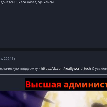
 донатом 3 часа назад где кейсы
та, 2024
1 г
ехническую поддержку -
https://vk.com/reallyworld_tech
С уважен
В
ы
с
ш
а
я
а
д
м
и
н
и
с