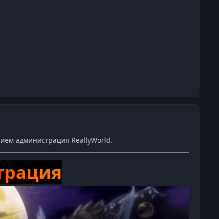
ием администрация ReallyWorld.
т
р
а
ц
и
я