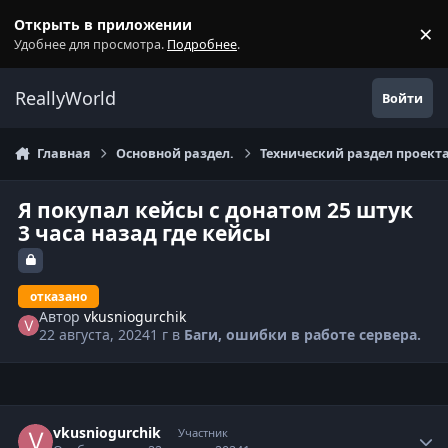
Перейти к содержанию
Открыть в приложении
×
С
Удобнее для просмотра.
Подробнее
.
ReallyWorld
Войти
Главная
Основной раздел.
Технический раздел проекта
Я покупал кейсы с донатом 25 штук
3 часа назад где кейсы
отказано
Автор
vkusniogurchik
22 августа, 2024
1 г
в
Баги, ошибки в работе сервера.
Статистика автора
vkusniogurchik
Участник