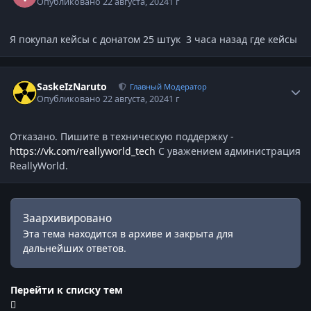
Опубликовано
22 августа, 2024
1 г
Я покупал кейсы с донатом 25 штук 3 часа назад где кейсы
Статистика автора
SaskeIzNaruto
Главный Модератор
Опубликовано
22 августа, 2024
1 г
Отказано. Пишите в техническую поддержку -
https://vk.com/reallyworld_tech
С уважением администрация
ReallyWorld.
Заархивировано
Эта тема находится в архиве и закрыта для
дальнейших ответов.
Перейти к списку тем