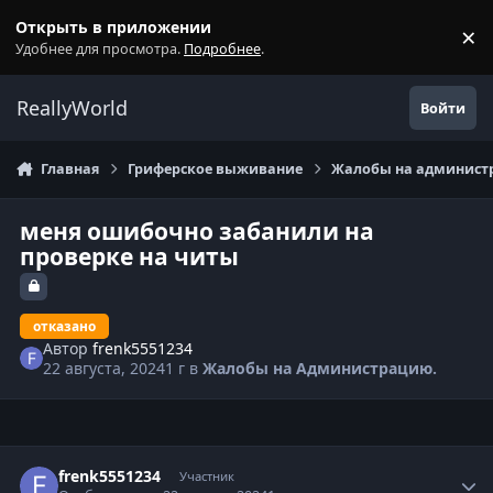
Перейти к содержанию
Открыть в приложении
×
С
Удобнее для просмотра.
Подробнее
.
ReallyWorld
Войти
Главная
Гриферское выживание
Жалобы на администр
меня ошибочно забанили на
проверке на читы
отказано
Автор
frenk5551234
22 августа, 2024
1 г
в
Жалобы на Администрацию.
Статистика автора
frenk5551234
Участник