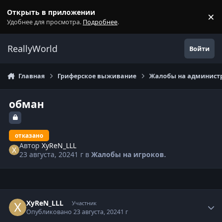
Перейти к содержанию
Открыть в приложении
×
С
Удобнее для просмотра.
Подробнее
.
ReallyWorld
Войти
Главная
Гриферское выживание
Жалобы на администр
обман
отказано
Автор
XyReN_LLL
23 августа, 2024
1 г
в
Жалобы на игроков.
Статистика автора
XyReN_LLL
Участник
Опубликовано
23 августа, 2024
1 г