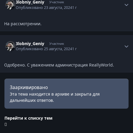
3lobniy_Geniy
Участник
Опубликовано
23 августа, 2024
1 г
На рассмотрении.
Статистика автора
3lobniy_Geniy
Участник
Опубликовано
25 августа, 2024
1 г
Одобрено. С уважением администрация ReallyWorld.
Заархивировано
Эта тема находится в архиве и закрыта для
дальнейших ответов.
Перейти к списку тем