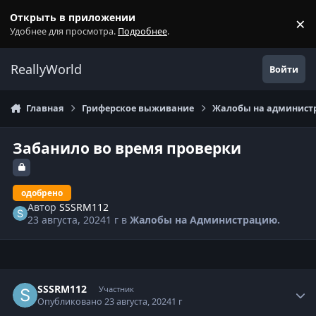
Перейти к содержанию
Открыть в приложении
×
С
Удобнее для просмотра.
Подробнее
.
ReallyWorld
Войти
Главная
Гриферское выживание
Жалобы на администр
Забанило во время проверки
одобрено
Автор
SSSRM112
23 августа, 2024
1 г
в
Жалобы на Администрацию.
Статистика автора
SSSRM112
Участник
Опубликовано
23 августа, 2024
1 г