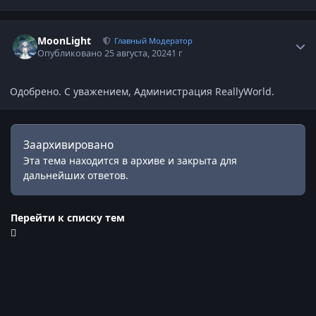
Статистика автора
MoonLight
Главный Модератор
Опубликовано
25 августа, 2024
1 г
Одобрено. С уважением, Администрация ReallyWorld.
Заархивировано
Эта тема находится в архиве и закрыта для
дальнейших ответов.
Перейти к списку тем