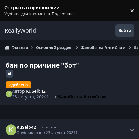
Перейти к содержанию
Открыть в приложении
×
С
Удобнее для просмотра.
Подробнее
.
ReallyWorld
Войти
Главная
Основной раздел.
Жалобы на АнтиСпам
ба
бан по причине "бот"
одобрено
Автор
KuSelb42
23 августа, 2024
1 г
в
Жалобы на АнтиСпам
Статистика автора
KuSelb42
Участник
Опубликовано
23 августа, 2024
1 г