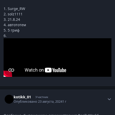
1. Surge_RW
2. solz1111
3. 21.8.24
4. автототем
5. 5 гриф
6.
Статистика автора
kotikk_01
Участник
Опубликовано
23 августа, 2024
1 г