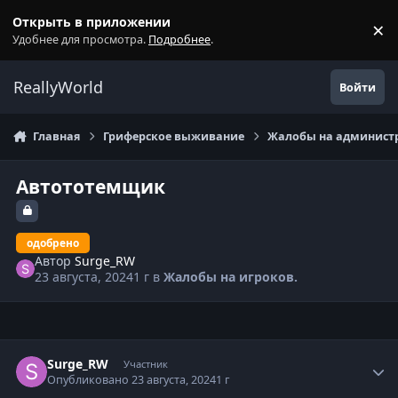
Перейти к содержанию
Открыть в приложении
×
С
Удобнее для просмотра.
Подробнее
.
ReallyWorld
Войти
Главная
Гриферское выживание
Жалобы на администр
Автототемщик
одобрено
Автор
Surge_RW
23 августа, 2024
1 г
в
Жалобы на игроков.
Статистика автора
Surge_RW
Участник
Опубликовано
23 августа, 2024
1 г