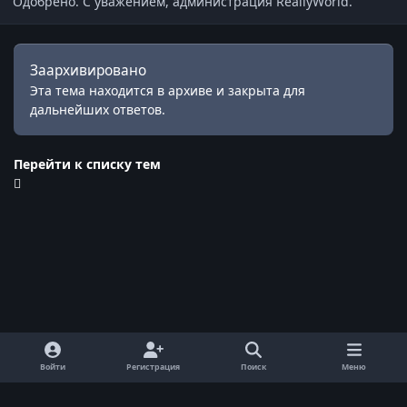
Одобрено. С уважением, администрация ReallyWorld.
Заархивировано
Эта тема находится в архиве и закрыта для
дальнейших ответов.
Перейти к списку тем
Войти
Регистрация
Поиск
Меню
Обратная связь
Cookie-файлы