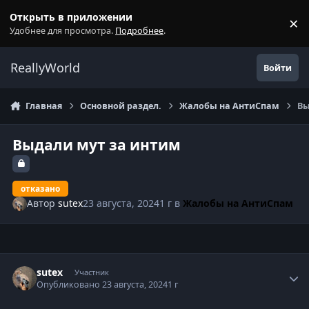
Перейти к содержанию
Открыть в приложении
×
С
Удобнее для просмотра.
Подробнее
.
ReallyWorld
Войти
Главная
Основной раздел.
Жалобы на АнтиСпам
Вы
Выдали мут за интим
отказано
Автор
sutex
23 августа, 2024
1 г
в
Жалобы на АнтиСпам
Статистика автора
sutex
Участник
Опубликовано
23 августа, 2024
1 г