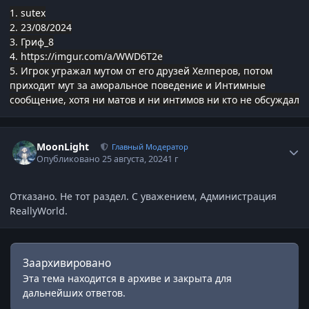
1. sutex
2. 23/08/2024
3. Гриф_8
4.
https://imgur.com/a/WWD6T2e
5. Игрок угражал мутом от его друзей Хелперов, потом
приходит мут за аморальное поведение и Интимные
сообщение, хотя ни матов и ни интимов ни кто не обсуждал
Статистика автора
MoonLight
Главный Модератор
Опубликовано
25 августа, 2024
1 г
Отказано. Не тот раздел. С уважением, Администрация
ReallyWorld.
Заархивировано
Эта тема находится в архиве и закрыта для
дальнейших ответов.