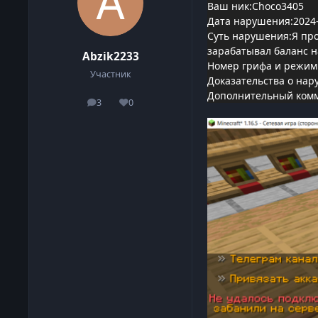
Ваш ник:Choco3405
Дата нарушения:2024-
Суть нарушения:Я прос
зарабатывал баланс 
Abzik2233
Номер грифа и режим
Участник
Доказательства о нар
Дополнительный комм
3
0
сообщения
Репутация