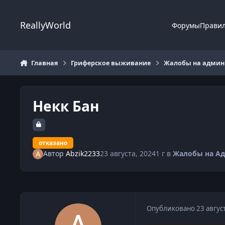
Перейти к содержанию
ReallyWorld
Форумы
Прави
Главная
Гриферское выживание
Жалобы на админи
Некк Бан
отказано
Автор
Abzik2233
23 августа, 2024
1 г
в
Жалобы на А
Опубликовано
23 авгус