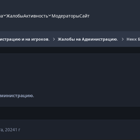
ла
Жалобы
Активность
Модераторы
Сайт
страцию и на игроков.
Жалобы на Администрацию.
Некк 
дминистрацию.
та, 2024
1 г