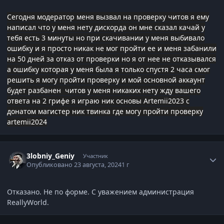
Сегодня модератор меня вызвал на проверку читов я ему
написал что у меня нету дискорда он мне сказал качай у
тебя есть 3 минуты но при скачивании у меня выбивало
ошибку и я просто никак не мог пройти ее и меня забанили
на 50 дней за отказ от проверки но я от нее не отказывался
а ошибку которая у меня была я только спустя 2 часа смог
решить я могу пройти проверку и мой основной аккаунт
будет разбанен читов у меня никаких нету жду вашего
ответа на 2 грифе я играю ник основы Artemii2023 с
донатом магистер ник твинка где могу пройти проверку
artemii2024
Статистика автора
3lobniy_Geniy
Участник
Опубликовано
23 августа, 2024
1 г
Отказано. Не по форме. С уважением администрация
ReallyWorld.