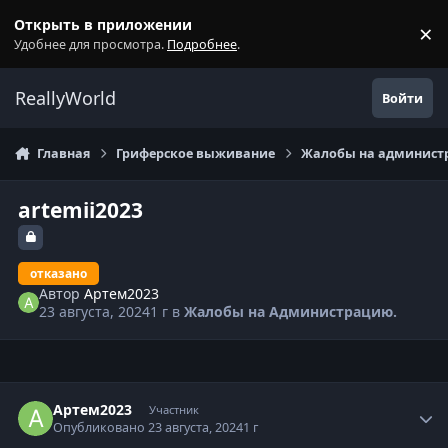
Перейти к содержанию
Открыть в приложении
×
С
Удобнее для просмотра.
Подробнее
.
ReallyWorld
Войти
Главная
Гриферское выживание
Жалобы на администр
artemii2023
отказано
Автор
Артем2023
23 августа, 2024
1 г
в
Жалобы на Администрацию.
Статистика автора
Артем2023
Участник
Опубликовано
23 августа, 2024
1 г