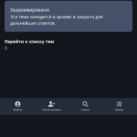
Заархивировано
Эта тема находится в архиве и закрыта для
дальнейших ответов.
Перейти к списку тем
Войти
Регистрация
Поиск
Меню
Обратная связь
Cookie-файлы
© ReallyWorld. Все права защищены.
Powered by
Invision Community