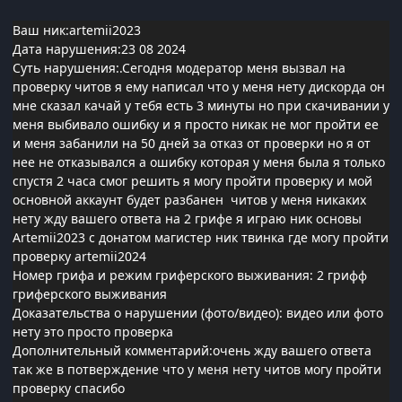
Ваш ник:artemii2023
Дата нарушения:23 08 2024
Суть нарушения:.Сегодня модератор меня вызвал на
проверку читов я ему написал что у меня нету дискорда он
мне сказал качай у тебя есть 3 минуты но при скачивании у
меня выбивало ошибку и я просто никак не мог пройти ее
и меня забанили на 50 дней за отказ от проверки но я от
нее не отказывался а ошибку которая у меня была я только
спустя 2 часа смог решить я могу пройти проверку и мой
основной аккаунт будет разбанен читов у меня никаких
нету жду вашего ответа на 2 грифе я играю ник основы
Artemii2023 с донатом магистер ник твинка где могу пройти
проверку artemii2024
Номер грифа и режим гриферского выживания: 2 грифф
гриферского выживания
Доказательства о нарушении (фото/видео): видео или фото
нету это просто проверка
Дополнительный комментарий:очень жду вашего ответа
так же в потверждение что у меня нету читов могу пройти
проверку спасибо