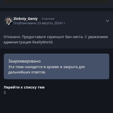
Статистика автора
3lobniy_Geniy
Участник
Опубликовано
23 августа, 2024
1 г
Отказано. Предоставьте скриншот бан-листа. С уважением
администрация ReallyWorld.
Заархивировано
Эта тема находится в архиве и закрыта для
дальнейших ответов.
Перейти к списку тем