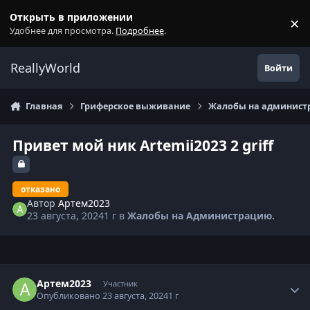
Перейти к содержанию
Открыть в приложении
×
С
Удобнее для просмотра.
Подробнее
.
ReallyWorld
Войти
Главная
Гриферское выживание
Жалобы на администр
Привет мой ник Artemii2023 2 griff
отказано
Автор
Артем2023
23 августа, 2024
1 г
в
Жалобы на Администрацию.
Статистика автора
Артем2023
Участник
Опубликовано
23 августа, 2024
1 г