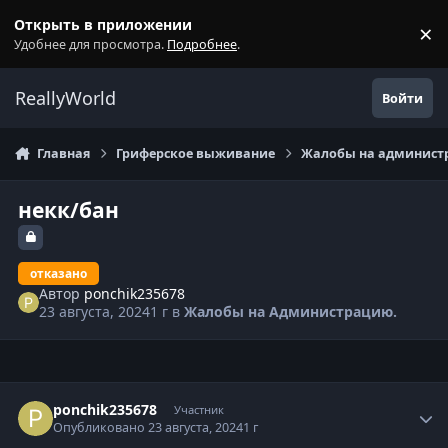
Перейти к содержанию
Открыть в приложении
×
С
Удобнее для просмотра.
Подробнее
.
ReallyWorld
Войти
Главная
Гриферское выживание
Жалобы на администр
некк/бан
отказано
Автор
ponchik235678
23 августа, 2024
1 г
в
Жалобы на Администрацию.
Статистика автора
ponchik235678
Участник
Опубликовано
23 августа, 2024
1 г