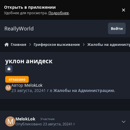
Перейти к содержанию
Открыть в приложении
×
С
Удобнее для просмотра.
Подробнее
.
ReallyWorld
Войти
Главная
Гриферское выживание
Жалобы на администр
уклон анидеск
отказано
Автор
MelokLok
23 августа, 2024
1 г
в
Жалобы на Администрацию.
Статистика автора
MelokLok
Участник
Опубликовано
23 августа, 2024
1 г