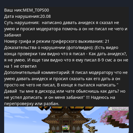
Ваш ник:MEM_T0PS00
Дата нарушения:20.08
Суть нарушения: написано давать анидеск я сказал не
умею и просил модератора помочь а он не писал не чего и
забанил
Номер грифа и режим гриферского выживания: 21
Доказательства о нарушении (фото/видео): (Есть видео
конца проверки там видно что я писал - Как дать анидеск?,
я не умею. И еще там видно что я ему писал 8-9 смс а он не
на 1 не ответил
Дополнительный комментарий: Я писал модератору что не
умею давать анидеск и просил сказать как его дать а он
просто не чего не писал, В конце я пытался написать "
Давай ты мне в дискорд или чате обьяснишь как дать? но
не успел дописать и он меня забанил" !!! Надеюсь на
перепроверку или разбан.