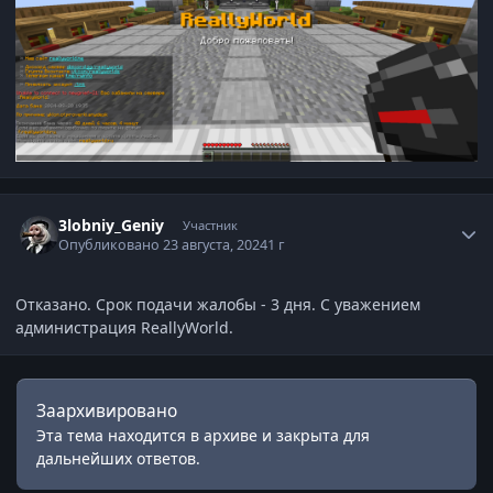
Статистика автора
3lobniy_Geniy
Участник
Опубликовано
23 августа, 2024
1 г
Отказано. Срок подачи жалобы - 3 дня. С уважением
администрация ReallyWorld.
Заархивировано
Эта тема находится в архиве и закрыта для
дальнейших ответов.