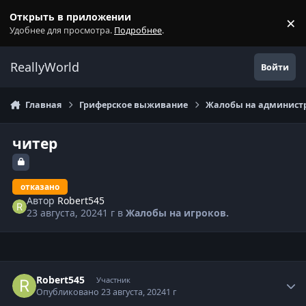
Перейти к содержанию
Открыть в приложении
×
С
Удобнее для просмотра.
Подробнее
.
ReallyWorld
Войти
Главная
Гриферское выживание
Жалобы на администр
читер
отказано
Автор
Robert545
23 августа, 2024
1 г
в
Жалобы на игроков.
Статистика автора
Robert545
Участник
Опубликовано
23 августа, 2024
1 г