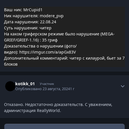
Ваш ник: MrCupid1
Ник нарушителя: modere_pvp
Дата нарушения: 22.08.24
Суть нарушения: читер
На каком гриферском режиме было нарушение (MEGA-
GRIEF/GRIEF-1.16)
: 35 гриф
Доказательства о нарушении (фото/
видео):
https://imgur.com/a/apGx83V
Дополнительный комментарий: читер с килаурой, бьет за 7
блоков
Статистика автора
kotikk_01
Участник
Опубликовано
23 августа, 2024
1 г
Отказано. Недостаточно доказательств. С уважением,
администрация ReallyWorld.