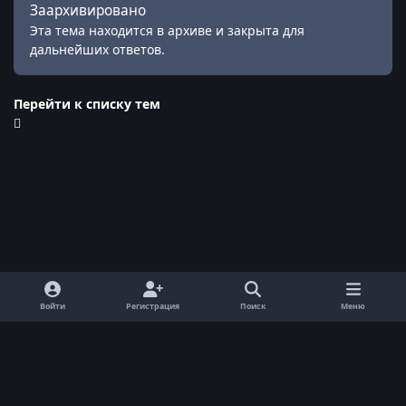
Заархивировано
Эта тема находится в архиве и закрыта для
дальнейших ответов.
Перейти к списку тем
Войти
Регистрация
Поиск
Меню
Обратная связь
Cookie-файлы
© ReallyWorld. Все права защищены.
Powered by
Invision Community