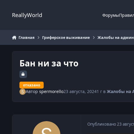
Перейти к содержанию
ReallyWorld
Форумы
Прави
Главная
Гриферское выживание
Жалобы на админи
Бан ни за что
отказано
Автор
spermorello
23 августа, 2024
1 г
в
Жалобы на 
Опубликовано
23 авгус