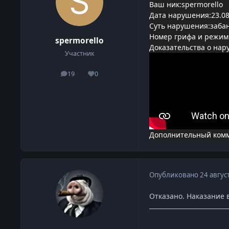
Ваш ник:spermorello
Дата нарушения:23.08
Суть нарушения:забан
Номер грифа и режим
spermorello
Доказательства о нар
Участник
19
0
сообщения
Репутация
Дополнительный комме
Опубликовано
24 авгус
Отказано. Наказание 