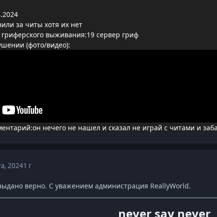
.2024
или за читы хотя их нет
 гриферского выживания:19 сервер гриф
ушении (фото/видео):
нтарий:он нечего не нашел и сказал не играй с читами и забан
та, 2024
1 г
выдано верно. С уважением администрация ReallyWorld.
never say never