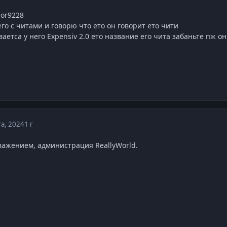
gor9228
его с читами и говорю что ето он говорит ето чити
ваетса у него Expensiv 2.0 ето название его чита забаньте пж 
та, 2024
1 г
уважением, администрация ReallyWorld.