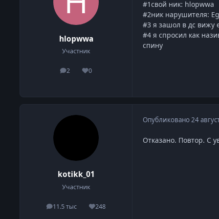
#1свой ник: hlopwwa
#2ник нарушителя: E
#3 я зашол в дс вижу 
#4 я спросил как нази
hlopwwa
спину
Участник
2
0
сообщения
Репутация
Опубликовано
24 авгус
Отказано. Повтор. С 
kotikk_01
Участник
11.5 тыс
248
сообщения
Репутация