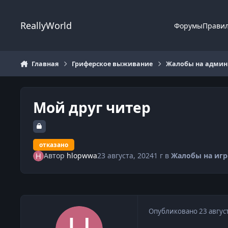
Перейти к содержанию
ReallyWorld
Форумы
Прави
Главная
Гриферское выживание
Жалобы на админи
Мой друг читер
отказано
Автор
hlopwwa
23 августа, 2024
1 г
в
Жалобы на игр
Опубликовано
23 авгус