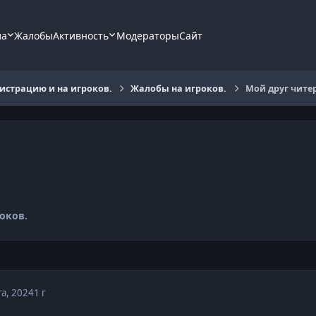
ла
Жалобы
Активность
Модераторы
Сайт
страцию и на игроков.
Жалобы на игроков.
Мой друг чите
оков.
та, 2024
1 г