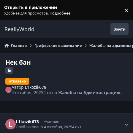
Перейти к содержанию
Открыть в приложении
×
С
Удобнее для просмотра.
Подробнее
.
ReallyWorld
Войти
Главная
Гриферское выживание
Жалобы на администр
Нек бан
отказано
Автор
L1kozik678
4 октября, 2025
4 окт
в
Жалобы на Администрацию.
Статистика автора
L1kozik678
Участник
Опубликовано
4 октября, 2025
4 окт