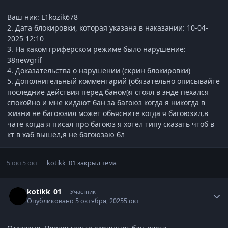
Ваш ник: L1kozik678
2. Дата блокировки, которая указана в наказании: 10-04-
2025 12:10
3. На каком гриферском режиме было нарушение:
38newgrif
4. Доказательства о нарушении (скрин блокировки)
5. Дополнительный комментарий (обязательно описывайте
последние действия перед баном)я стоял в энде пехался
спокойно и мне кидают бан за багоюз когда я никогда в
жизни не багоюзил может обьясните когда я багоюзил,в
чате когда я писал про багоюз я хотел типу сказать чтоб в
кт в хаб вышел,я не багоюзаю бл
5 окт
5 окт
kotikk_01
закрыл тема
Статистика автора
kotikk_01
Участник
Опубликовано
5 октября, 2025
5 окт