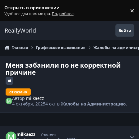
Перейти к содержанию
Открыть в приложении
×
С
Удобнее для просмотра.
Подробнее
.
ReallyWorld
Войти
Главная
Гриферское выживание
Жалобы на администр
Меня забанили по не корректной
причине
отказано
Автор
milkaezz
4 октября, 2025
4 окт
в
Жалобы на Администрацию.
Статистика автора
milkaezz
Участник