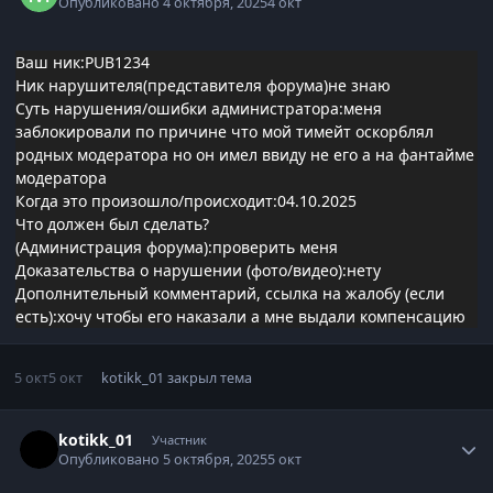
Опубликовано
4 октября, 2025
4 окт
Ваш ник:PUB1234
Ник нарушителя(представителя форума)не знаю
Суть нарушения/ошибки администратора:меня
заблокировали по причине что мой тимейт оскорблял
родных модератора но он имел ввиду не его а на фантайме
модератора
Когда это произошло/происходит:04.10.2025
Что должен был сделать?
(Администрация форума):проверить меня
Доказательства о нарушении (фото/видео):нету
Дополнительный комментарий, ссылка на жалобу (если
есть):хочу чтобы его наказали а мне выдали компенсацию
5 окт
5 окт
kotikk_01
закрыл тема
Статистика автора
kotikk_01
Участник
Опубликовано
5 октября, 2025
5 окт