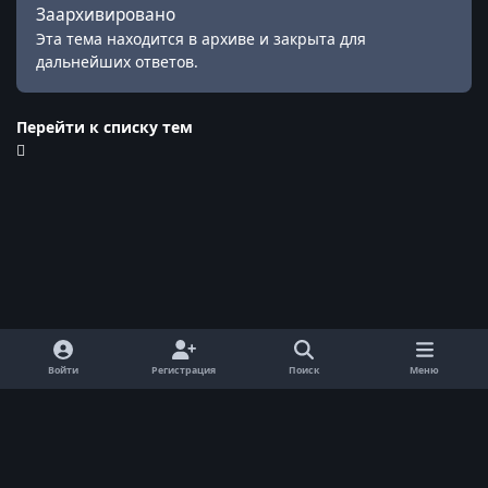
Заархивировано
Эта тема находится в архиве и закрыта для
дальнейших ответов.
Перейти к списку тем
Войти
Регистрация
Поиск
Меню
Обратная связь
Cookie-файлы
© ReallyWorld. Все права защищены.
Powered by
Invision Community