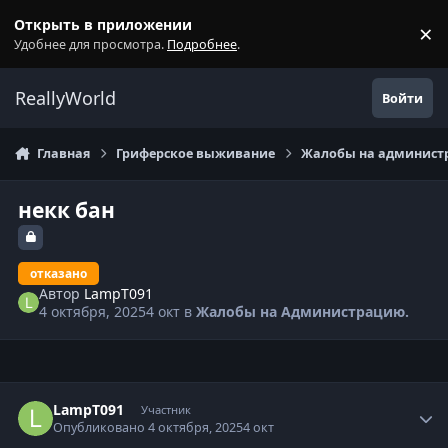
Перейти к содержанию
Открыть в приложении
×
С
Удобнее для просмотра.
Подробнее
.
ReallyWorld
Войти
Главная
Гриферское выживание
Жалобы на администр
некк бан
отказано
Автор
LampT091
4 октября, 2025
4 окт
в
Жалобы на Администрацию.
Статистика автора
LampT091
Участник
Опубликовано
4 октября, 2025
4 окт