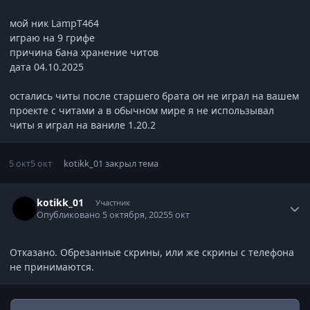
мой ник LampT464
играю на 9 грифе
причина бана хранение читов
дата 04.10.2025
остались читы после старшего брата он не играл на вашем
проекте с читами а в обычном мире я не использывал
читы я играл на ваниле 1.20.2
5 окт
5 окт
kotikk_01
закрыл тема
Статистика автора
kotikk_01
Участник
Опубликовано
5 октября, 2025
5 окт
Отказано. Обрезанные скрины, или же скрины с телефона
не принимаются.