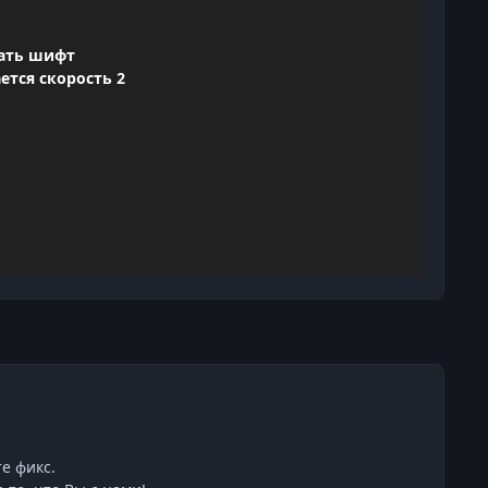
жать шифт
ется скорость 2
е фикс.