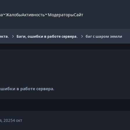
ла
Жалобы
Активность
Модераторы
Сайт
екта.
Баги, ошибки в работе сервера.
баг с шаром земли
ошибки в работе сервера.
я, 2025
4 окт