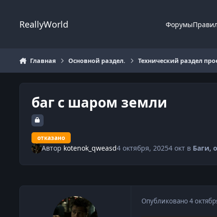
Перейти к содержанию
ReallyWorld
Форумы
Прави
Главная
Основной раздел.
Технический раздел про
баг с шаром земли
отказано
Автор
kotenok_qweasd
4 октября, 2025
4 окт
в
Баги, 
Опубликовано
4 октябр