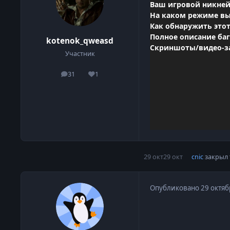
Ваш игровой никней
На каком режиме вы н
Как обнаружить это
Полное описание баг
kotenok_qweasd
Скриншоты/видео-зап
Участник
31
1
сообщения
Репутация
29 окт
29 окт
cnic
закрыл 
Опубликовано
29 октяб