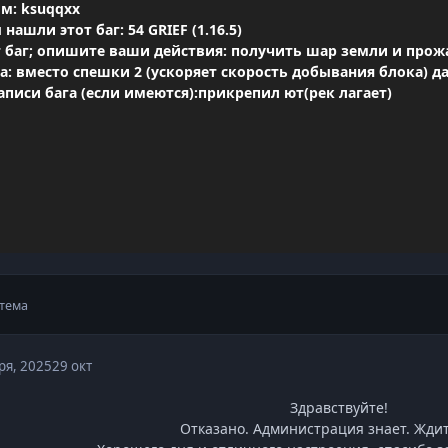
м: ksuqqxx
ашли этот баг: 54 GRIEF (1.16.5)
т баг; опишите ваши действия: получить шар земли и про
а: вместо спешки 2 (ускоряет скорость добывания блока) да
иси бага (если имеются):прикрепил ют(рек лагает)
тема
ря, 2025
29 окт
Здравствуйте!
Отказано. Администрация знает. Ждит