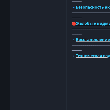
━━━━━
Безопасность а
🔹
━━━━━━━━━━━━━━━━━━━
━━━━━
Жалобы на адм
🛑
━━━━━━━━━━━━━━━━━━━
━━━━━
Восстановление
🔹
━━━━━━━━━━━━━━━━━━━
━━━━━
Техническая по
🔹