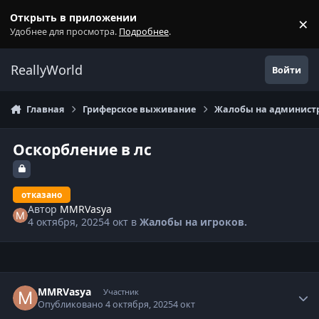
Перейти к содержанию
Открыть в приложении
×
С
Удобнее для просмотра.
Подробнее
.
ReallyWorld
Войти
Главная
Гриферское выживание
Жалобы на администр
Оскорбление в лс
отказано
Автор
MMRVasya
4 октября, 2025
4 окт
в
Жалобы на игроков.
Статистика автора
MMRVasya
Участник
Опубликовано
4 октября, 2025
4 окт