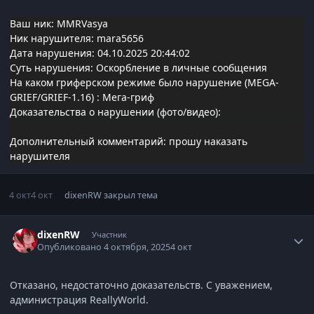
Ваш ник: MMRVasya
Ник нарушителя: mara5656
Дата нарушения: 04.10.2025 20:44:02
Суть нарушения: Оскорбление в личные сообщения
На каком гриферском режиме было нарушение (MEGA-
GRIEF/GRIEF-1.16)
: Мега-гриф
Доказательства о нарушении (фото/видео):
Дополнительный комментарий: прошу наказать
нарушителя
4 окт
4 окт
dixenRW
закрыл тема
Статистика автора
dixenRW
Участник
Опубликовано
4 октября, 2025
4 окт
Отказано, недостаточно доказательств. С уважением,
администрация ReallyWorld.