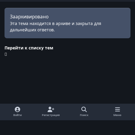
Заархивировано
Эта тема находится в архиве и закрыта для
дальнейших ответов.
Перейти к списку тем
Войти
Регистрация
Поиск
Меню
Обратная связь
Cookie-файлы
© ReallyWorld. Все права защищены.
Powered by
Invision Community