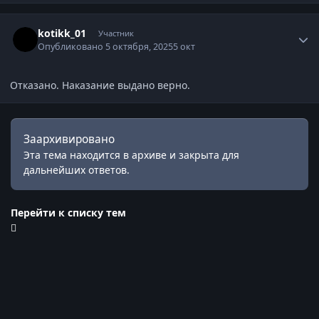
Статистика автора
kotikk_01
Участник
Опубликовано
5 октября, 2025
5 окт
Отказано. Наказание выдано верно.
Заархивировано
Эта тема находится в архиве и закрыта для
дальнейших ответов.
Перейти к списку тем