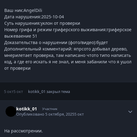
Ваш ник:AngelDili
Дата нарушения:2025-10-04
Суть нарушения:уклон от проверки
Номер грифа и режим гриферского выживания:гриферское
выжеваение 51
Доказательства о нарушении (фото/видео):будет
Дополнительный комментарий: япрсото добывал дерево,
мнерилетает проверка, там написано чтото типо написать
код, а где его искать я не знал, и меня забанили что я ушол
от проверки
5 окт
5 окт
kotikk_01
закрыл тема
Статистика автора
kotikk_01
Участник
Опубликовано
5 октября, 2025
5 окт
На рассмотрении.