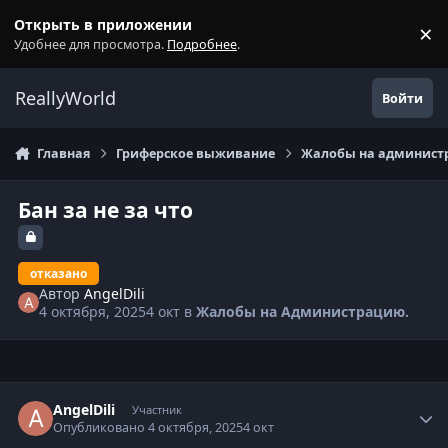
Перейти к содержанию
Открыть в приложении
×
С
Удобнее для просмотра.
Подробнее
.
ReallyWorld
Войти
Главная
Гриферское выживание
Жалобы на администр
Бан за не за что
отказано
Автор
AngelDili
4 октября, 2025
4 окт
в
Жалобы на Администрацию.
Статистика автора
AngelDili
Участник
Опубликовано
4 октября, 2025
4 окт