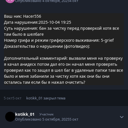
Опубликовано
4 октября, 2025
4 окт
Ваш ник: Hacer556
Дата нарушения:2025-10-04 19:25
Суть нарушения: бан за чистку перед проверкой хотя все
там было в шелбаге
Номер грифа и режим гриферского выживания: 5-grief
Доказательства о нарушении (фото/видео):
Дополнительный комментарий: вызвали меня на проверку
я качал анидеск потом дал его он начал меня проверять
проверил как то защел в шел баг в удаленые папки там все
было и меня забанили за чистку хотя как они бы они
остались там если бы я нажал очистить?
5 окт
5 окт
kotikk_01
закрыл тема
Статистика автора
kotikk_01
Участник
Опубликовано
5 октября, 2025
5 окт