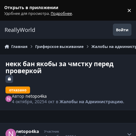
Перейти к содержанию
Открыть в приложении
×
С
Удобнее для просмотра.
Подробнее
.
ReallyWorld
Войти
Главная
Гриферское выживание
Жалобы на администр
некк бан якобы за чмстку перед
проверкой
отказано
Автор
netopo4ka
4 октября, 2025
4 окт
в
Жалобы на Администрацию.
Статистика автора
netopo4ka
Участник