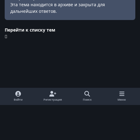
Эта тема находится в архиве и закрыта для
дальнейших ответов.
Перейти к списку тем
Войти
Регистрация
Поиск
Меню
Обратная связь
Cookie-файлы
© ReallyWorld. Все права защищены.
Powered by
Invision Community