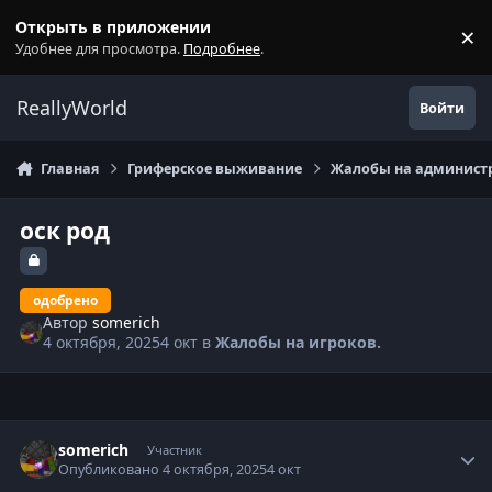
Перейти к содержанию
Открыть в приложении
×
С
Удобнее для просмотра.
Подробнее
.
ReallyWorld
Войти
Главная
Гриферское выживание
Жалобы на администр
оск род
одобрено
Автор
somerich
4 октября, 2025
4 окт
в
Жалобы на игроков.
Статистика автора
somerich
Участник
Опубликовано
4 октября, 2025
4 окт