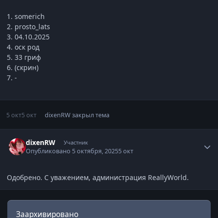
1. somerich
2. prosto_lats
3. 04.10.2025
4. оск род
5. 33 гриф
6. (скрин)
7. -
5 окт
5 окт
dixenRW
закрыл тема
Статистика автора
dixenRW
Участник
Опубликовано
5 октября, 2025
5 окт
Одобрено. С уважением, администрация ReallyWorld.
Заархивировано