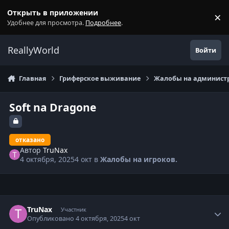
Перейти к содержанию
Открыть в приложении
×
С
Удобнее для просмотра.
Подробнее
.
ReallyWorld
Войти
Главная
Гриферское выживание
Жалобы на администр
Soft na Dragone
отказано
Автор
TruNax
4 октября, 2025
4 окт
в
Жалобы на игроков.
Статистика автора
TruNax
Участник
Опубликовано
4 октября, 2025
4 окт