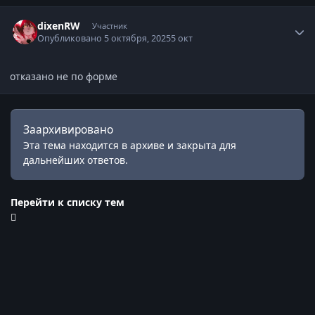
Статистика автора
dixenRW
Участник
Опубликовано
5 октября, 2025
5 окт
отказано не по форме
Заархивировано
Эта тема находится в архиве и закрыта для
дальнейших ответов.
Перейти к списку тем