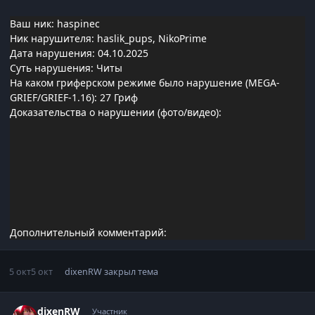
Ваш ник: haspinec
Ник нарушителя: haslik_pups, NikoPrime
Дата нарушения: 04.10.2025
Суть нарушения: Читы
На каком гриферском режиме было нарушение (MEGA-
GRIEF/GRIEF-1.16): 27 Гриф
Доказательства о нарушении (фото/видео):
Дополнительный комментарий:
5 окт
5 окт
dixenRW
закрыл тема
Статистика автора
dixenRW
Участник