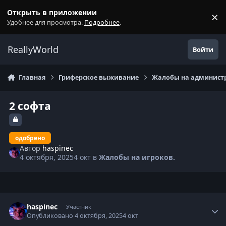
Перейти к содержанию
Открыть в приложении
×
С
Удобнее для просмотра.
Подробнее
.
ReallyWorld
Войти
Главная
Гриферское выживание
Жалобы на администр
2 софта
одобрено
Автор
haspinec
4 октября, 2025
4 окт
в
Жалобы на игроков.
Статистика автора
haspinec
Участник
Опубликовано
4 октября, 2025
4 окт