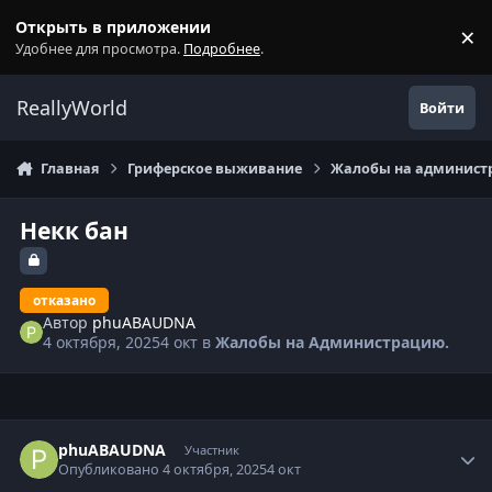
Перейти к содержанию
Открыть в приложении
×
С
Удобнее для просмотра.
Подробнее
.
ReallyWorld
Войти
Главная
Гриферское выживание
Жалобы на администр
Некк бан
отказано
Автор
phuABAUDNA
4 октября, 2025
4 окт
в
Жалобы на Администрацию.
Статистика автора
phuABAUDNA
Участник
Опубликовано
4 октября, 2025
4 окт