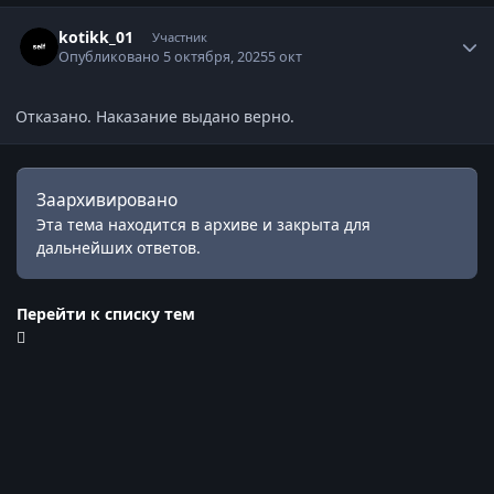
Статистика автора
kotikk_01
Участник
Опубликовано
5 октября, 2025
5 окт
Отказано. Наказание выдано верно.
Заархивировано
Эта тема находится в архиве и закрыта для
дальнейших ответов.
Перейти к списку тем