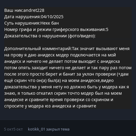
Ваш ник:andret228
Дата нарушения:04/10/2025
Суть нарушения:Некк бан
Номер грифа и режим гриферского выживания:5
Доказательства о нарушении (фото/видео):
Дополнительный комментарий:Так значит вызывают меня
на прову я даю анидеск модер подключается на мой
анидеск и ничего не делает потом выходит с анидеска
потом опять заходит ничего не делает и так пару раз потом
после этого просто берет и банит за уклон проверки (+дам
ещё скрин что он(а) был(а) на моем анидеске,видео
доказательства у меня нету но должно быть у модера как я
знаю, я только откатил скрин точто модер был на моем
анидеске и сравните время проверки со скрином и
спросите у модера юз анидеска и сравните
5 окт
5 окт
kotikk_01
закрыл тема