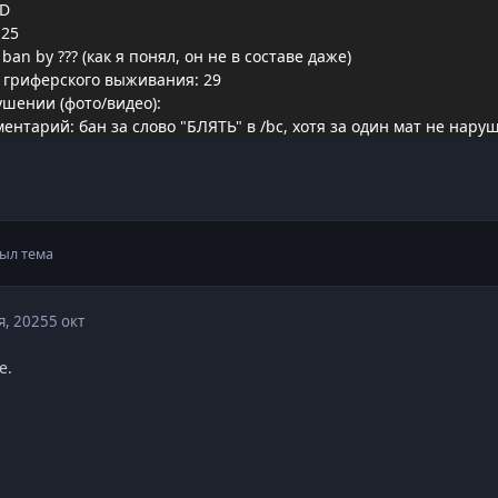
OD
.25
an by ??? (как я понял, он не в составе даже)
 гриферского выживания: 29
ушении (фото/видео):
нтарий: бан за слово "БЛЯТЬ" в /bc, хотя за один мат не нар
ыл тема
я, 2025
5 окт
е.