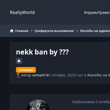
Перейти к содержанию
ReallyWorld
Форумы
Прави
Главная
Гриферское выживание
Жалобы на админи
nekk ban by ???
отказано
Автор
semash1k
5 октября, 2025
5 окт
в
Жалобы на 
Опубликовано
5 октябр