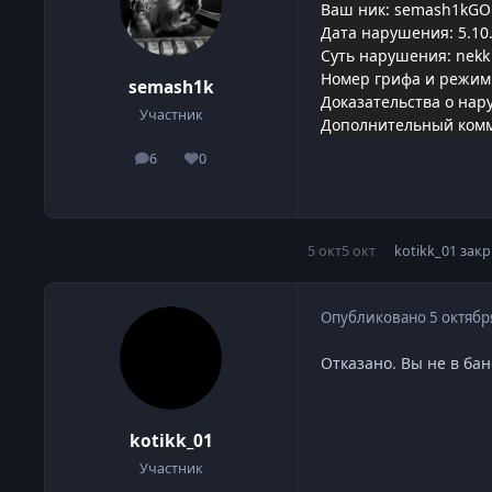
Ваш ник: semash1kG
Дата нарушения: 5.10
Суть нарушения: nekk b
Номер грифа и режим
semash1k
Доказательства о нар
Участник
Дополнительный комме
6
0
сообщения
Репутация
5 окт
5 окт
kotikk_01
закр
Опубликовано
5 октябр
Отказано. Вы не в бан
kotikk_01
Участник