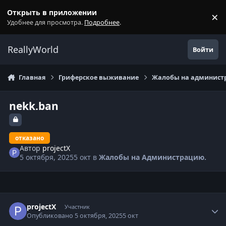
Перейти к содержанию
Открыть в приложении
×
С
Удобнее для просмотра.
Подробнее
.
ReallyWorld
Войти
Главная
Гриферское выживание
Жалобы на администр
nekk.ban
отказано
Автор
projectX
5 октября, 2025
5 окт
в
Жалобы на Администрацию.
Статистика автора
projectX
Участник
Опубликовано
5 октября, 2025
5 окт