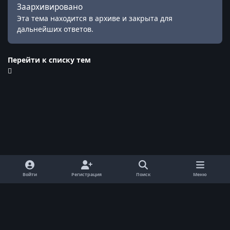
Заархивировано
Эта тема находится в архиве и закрыта для
дальнейших ответов.
Перейти к списку тем
Войти
Регистрация
Поиск
Меню
Обратная связь
Cookie-файлы
© ReallyWorld. Все права защищены.
Powered by
Invision Community