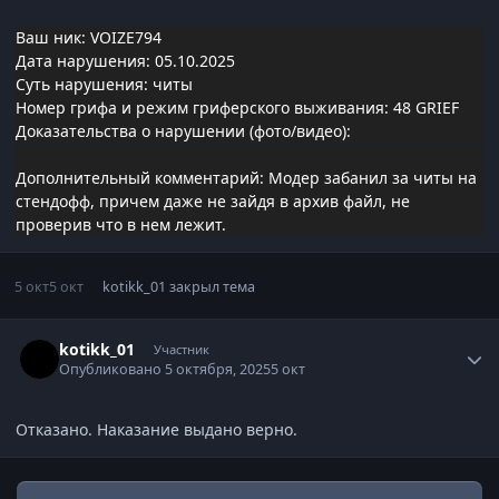
Ваш ник: VOIZE794
Дата нарушения: 05.10.2025
Суть нарушения: читы
Номер грифа и режим гриферского выживания: 48 GRIEF
Доказательства о нарушении (фото/видео):
Дополнительный комментарий: Модер забанил за читы на
стендофф, причем даже не зайдя в архив файл, не
проверив что в нем лежит.
5 окт
5 окт
kotikk_01
закрыл тема
Статистика автора
kotikk_01
Участник
Опубликовано
5 октября, 2025
5 окт
Отказано. Наказание выдано верно.