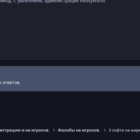
ймкод. С уважением, администрация ReallyWorld.
 ответов.
страцию и на игроков.
Жалобы на игроков.
3 cофта на аир