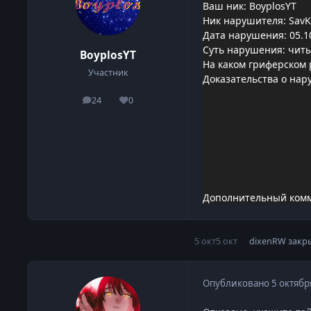
Ваш ник: BoyplosYT
Ник нарушителя: SavK
Дата нарушения: 05.1
Суть нарушения: читы
BoyplosYT
На каком гриферском 
Участник
Доказательства о нар
24
0
сообщения
Репутация
Дополнительный комм
5 окт
5 окт
dixenRW
закр
Опубликовано
5 октябр