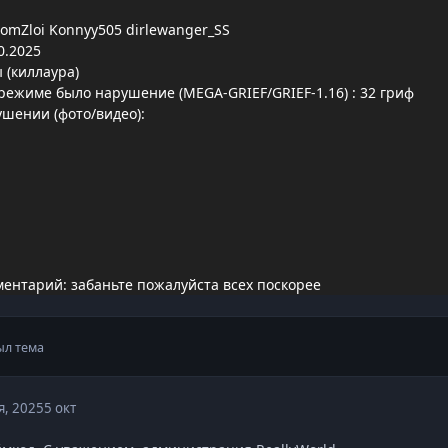
omZloi Konnyy505 dirlewanger_SS
0.2025
 (киллаура)
режиме было нарушение (MEGA-GRIEF/GRIEF-1.16)
: 32 гриф
ушении (фото/видео):
ентарий: забаньте пожалуйста всех поскорее
ыл тема
я, 2025
5 окт