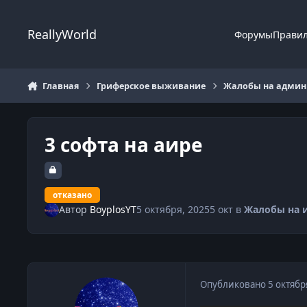
Перейти к содержанию
ReallyWorld
Форумы
Прави
Главная
Гриферское выживание
Жалобы на админи
3 cофта на аире
отказано
Автор
BoyplosYT
5 октября, 2025
5 окт
в
Жалобы на 
Опубликовано
5 октябр