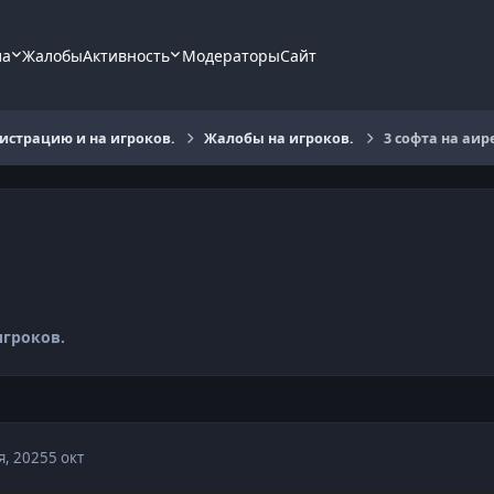
ла
Жалобы
Активность
Модераторы
Сайт
страцию и на игроков.
Жалобы на игроков.
3 cофта на аир
игроков.
я, 2025
5 окт