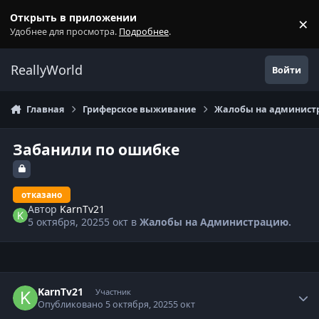
Перейти к содержанию
Открыть в приложении
×
С
Удобнее для просмотра.
Подробнее
.
ReallyWorld
Войти
Главная
Гриферское выживание
Жалобы на администр
Забанили по ошибке
отказано
Автор
KarnTv21
5 октября, 2025
5 окт
в
Жалобы на Администрацию.
Статистика автора
KarnTv21
Участник
Опубликовано
5 октября, 2025
5 окт