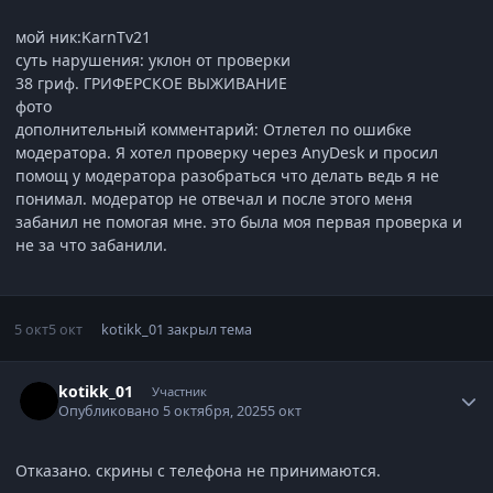
мой ник:KarnTv21
суть нарушения: уклон от проверки
38 гриф. ГРИФЕРСКОЕ ВЫЖИВАНИЕ
фото
дополнительный комментарий: Отлетел по ошибке
модератора. Я хотел проверку через AnyDesk и просил
помощ у модератора разобраться что делать ведь я не
понимал. модератор не отвечал и после этого меня
забанил не помогая мне. это была моя первая проверка и
не за что забанили.
5 окт
5 окт
kotikk_01
закрыл тема
Статистика автора
kotikk_01
Участник
Опубликовано
5 октября, 2025
5 окт
Отказано. скрины с телефона не принимаются.