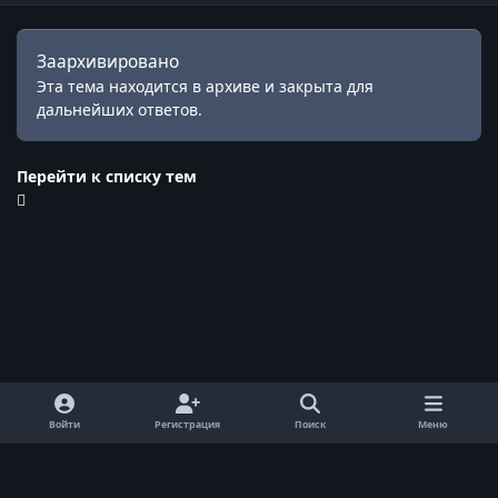
Заархивировано
Эта тема находится в архиве и закрыта для
дальнейших ответов.
Перейти к списку тем
Войти
Регистрация
Поиск
Меню
Обратная связь
Cookie-файлы
© ReallyWorld. Все права защищены.
Powered by
Invision Community