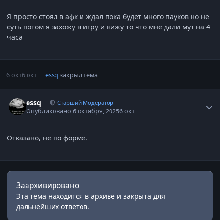
Я просто стоял в афк и ждал пока будет много пауков но не
суть потом я захожу в игру и вижу то что мне дали мут на 4
часа
6 окт
6 окт
essq
закрыл тема
Статистика автора
essq
Старший Модератор
Опубликовано
6 октября, 2025
6 окт
Отказано, не по форме.
Заархивировано
Эта тема находится в архиве и закрыта для
дальнейших ответов.