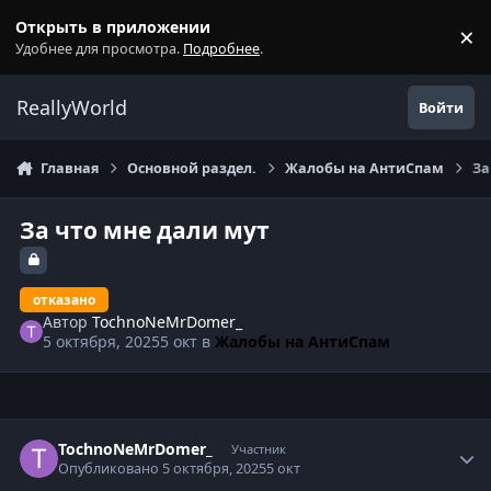
Перейти к содержанию
Открыть в приложении
×
С
Удобнее для просмотра.
Подробнее
.
ReallyWorld
Войти
Главная
Основной раздел.
Жалобы на АнтиСпам
За
За что мне дали мут
отказано
Автор
TochnoNeMrDomer_
5 октября, 2025
5 окт
в
Жалобы на АнтиСпам
Статистика автора
TochnoNeMrDomer_
Участник
Опубликовано
5 октября, 2025
5 окт