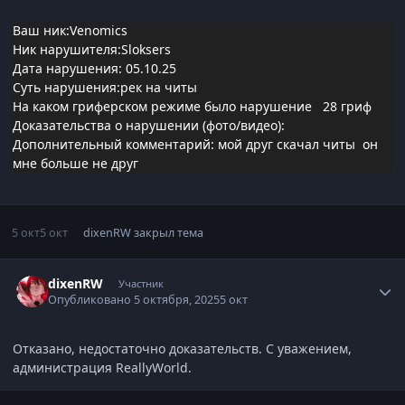
Ваш ник:Venomics
Ник нарушителя:Sloksers
Дата нарушения: 05.10.25
Суть нарушения:рек на читы
На каком гриферском режиме было нарушение 28 гриф
Доказательства о нарушении (фото/видео):
Дополнительный комментарий: мой друг скачал читы он
мне больше не друг
5 окт
5 окт
dixenRW
закрыл тема
Статистика автора
dixenRW
Участник
Опубликовано
5 октября, 2025
5 окт
Отказано, недостаточно доказательств. С уважением,
администрация ReallyWorld.