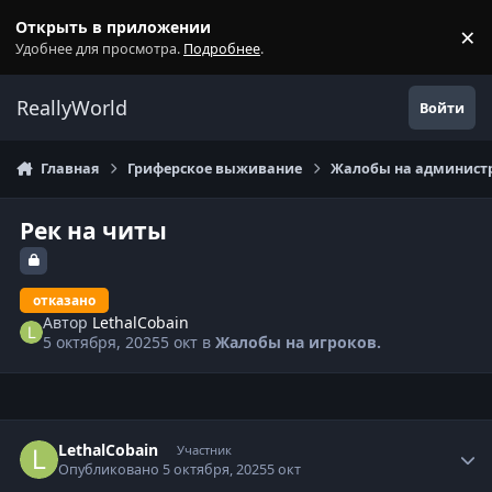
Перейти к содержанию
Открыть в приложении
×
С
Удобнее для просмотра.
Подробнее
.
ReallyWorld
Войти
Главная
Гриферское выживание
Жалобы на администр
Рек на читы
отказано
Автор
LethalCobain
5 октября, 2025
5 окт
в
Жалобы на игроков.
Статистика автора
LethalCobain
Участник
Опубликовано
5 октября, 2025
5 окт