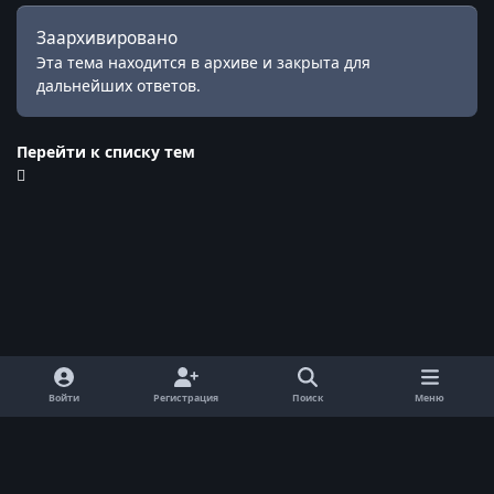
Заархивировано
Эта тема находится в архиве и закрыта для
дальнейших ответов.
Перейти к списку тем
Войти
Регистрация
Поиск
Меню
Обратная связь
Cookie-файлы
© ReallyWorld. Все права защищены.
Powered by
Invision Community