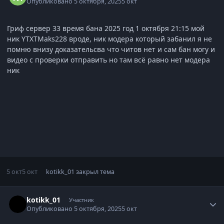
Опубликовано
5 октября, 2025
5 окт
Гриф сервер 33 время бана 2025 год 1 октября 21:15 мой
ник YTXTMaks228 вроде, ник модера который забанил я не
помню внизу доказательсва что читов нет и сам бан могу и
видео с проверки отправить но там всë равно нет модера
ник
5 окт
5 окт
kotikk_01
закрыл тема
Статистика автора
kotikk_01
Участник
Опубликовано
5 октября, 2025
5 окт