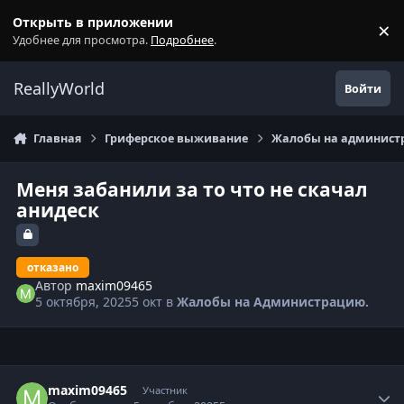
Перейти к содержанию
Открыть в приложении
×
С
Удобнее для просмотра.
Подробнее
.
ReallyWorld
Войти
Главная
Гриферское выживание
Жалобы на администр
Меня забанили за то что не скачал
анидеск
отказано
Автор
maxim09465
5 октября, 2025
5 окт
в
Жалобы на Администрацию.
Статистика автора
maxim09465
Участник