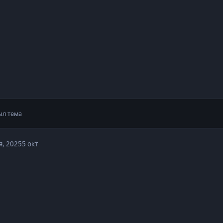
ыл тема
я, 2025
5 окт