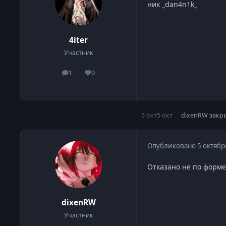
ник _dan4n1k_
4iter
Участник
1
0
сообщения
Репутация
5 окт
5 окт
dixenRW
закр
Опубликовано
5 октябр
Отказано не по форме
dixenRW
Участник