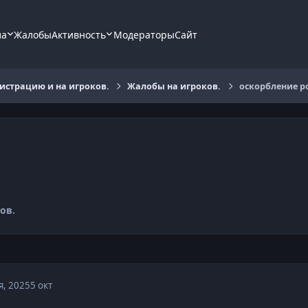
ла
Жалобы
Активность
Модераторы
Сайт
страцию и на игроков.
Жалобы на игроков.
оскорбление р
ов.
я, 2025
5 окт