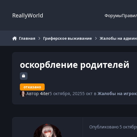
Перейти к содержанию
ReallyWorld
Форумы
Прави
Главная
Гриферское выживание
Жалобы на админи
оскорбление родителей
отказано
Автор
4iter
5 октября, 2025
5 окт
в
Жалобы на игрок
Опубликовано
5 октябр