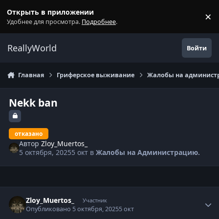
Перейти к содержанию
Открыть в приложении
×
С
Удобнее для просмотра.
Подробнее
.
ReallyWorld
Войти
Главная
Гриферское выживание
Жалобы на администр
Nekk ban
отказано
Автор
Zloy_Muertos_
5 октября, 2025
5 окт
в
Жалобы на Администрацию.
Статистика автора
Zloy_Muertos_
Участник
Опубликовано
5 октября, 2025
5 окт