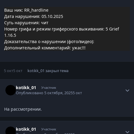
Ваш ник: RR_hardline
Дата нарушения: 05.10.2025
Суть нарушения: чит
Номер грифа и режим гриферского выживания: 5 Grief
1.16.5
Доказательства о нарушении (фото/видео):
Дополнительный комментарий: ужас!!!
5 окт
5 окт
kotikk_01
закрыл тема
Статистика автора
kotikk_01
Участник
Опубликовано
5 октября, 2025
5 окт
На рассмотрении.
Статистика автора
kotikk_01
Участник