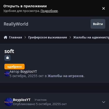
Перейти к содержанию
Открыть в приложении
×
С
Удобнее для просмотра.
Подробнее
.
ReallyWorld
Войти
Главная
Гриферское выживание
Жалобы на администр
soft
одобрено
Автор
BoyplosYT
5 октября, 2025
5 окт
в
Жалобы на игроков.
Статистика автора
BoyplosYT
Участник
Опубликовано
5 октября, 2025
5 окт