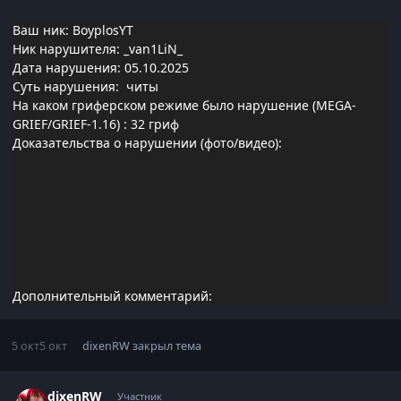
Ваш ник: BoyplosYT
Ник нарушителя: _van1LiN_
Дата нарушения: 05.10.2025
Суть нарушения: читы
На каком гриферском режиме было нарушение (MEGA-
GRIEF/GRIEF-1.16)
: 32 гриф
Доказательства о нарушении (фото/видео):
Дополнительный комментарий:
5 окт
5 окт
dixenRW
закрыл тема
Статистика автора
dixenRW
Участник