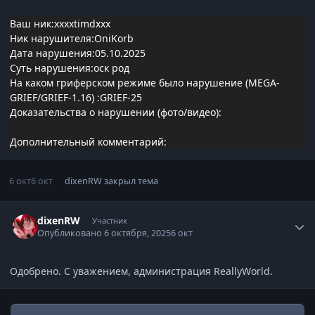
Ваш ник:xxxxtimdxxx
Ник нарушителя:OniKorb
Дата нарушения:05.10.2025
Суть нарушения:оск род
На каком гриферском режиме было нарушение (MEGA-
GRIEF/GRIEF-1.16)
:
GRIEF-25
Доказательства о нарушении (фото/видео):
Дополнительный комментарий:
6 окт
6 окт
dixenRW
закрыл тема
Статистика автора
dixenRW
Участник
Опубликовано
6 октября, 2025
6 окт
Одобрено. С уважением, администрация ReallyWorld.