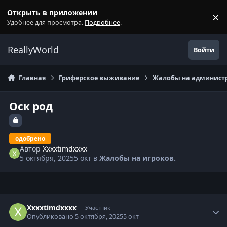
Перейти к содержанию
Открыть в приложении
×
С
Удобнее для просмотра.
Подробнее
.
ReallyWorld
Войти
Главная
Гриферское выживание
Жалобы на администр
Оск род
одобрено
Автор
Xxxxtimdxxxx
5 октября, 2025
5 окт
в
Жалобы на игроков.
Статистика автора
Xxxxtimdxxxx
Участник
Опубликовано
5 октября, 2025
5 окт