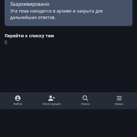
Заархивировано
Эта тема находится в архиве и закрыта для
дальнейших ответов.
Перейти к списку тем
Войти
Регистрация
Поиск
Меню
Обратная связь
Cookie-файлы
© ReallyWorld. Все права защищены.
Powered by
Invision Community