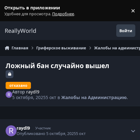
Перейти к содержанию
Открыть в приложении
×
С
Удобнее для просмотра.
Подробнее
.
ReallyWorld
Войти
Главная
Гриферское выживание
Жалобы на администр
Ложный бан случайно вышел
отказано
Автор
raydl9
5 октября, 2025
5 окт
в
Жалобы на Администрацию.
Статистика автора
raydl9
Участник
Опубликовано
5 октября, 2025
5 окт