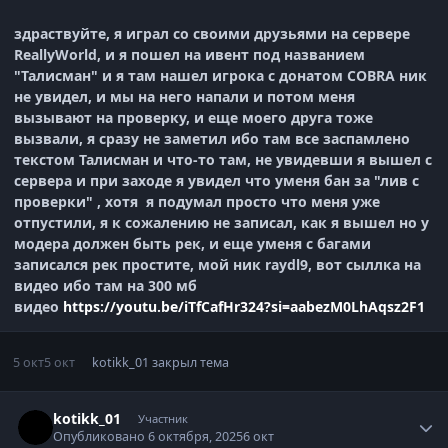
здраствуйте, я играл со своими друзьями на сервере
ReallyWorld, и я пошел на ивент под названием
"Талисман" и я там нашел игрока с донатом COBRA ник
не увидел, и мы на него напали и потом меня
вызывают на проверку, и еще моего друга тоже
вызвали, я сразу не заметил ибо там все заспамлено
текстом Талисман и что-то там, не увидевши я вышел с
сервера и при заходе я увидел что уменя бан за "лив с
проверки" , хотя я подумал просто что меня уже
отпустили, я к сожалению не записал, как я вышел но у
модера должен быть рек, и еще уменя с багами
записался рек простите, мой ник raydl9, вот сыллка на
видео ибо там на 300 мб
видео
https://youtu.be/iTfCafHr324?si=aabezM0LhAqsz2F1
5 окт
5 окт
kotikk_01
закрыл тема
Статистика автора
kotikk_01
Участник
Опубликовано
6 октября, 2025
6 окт