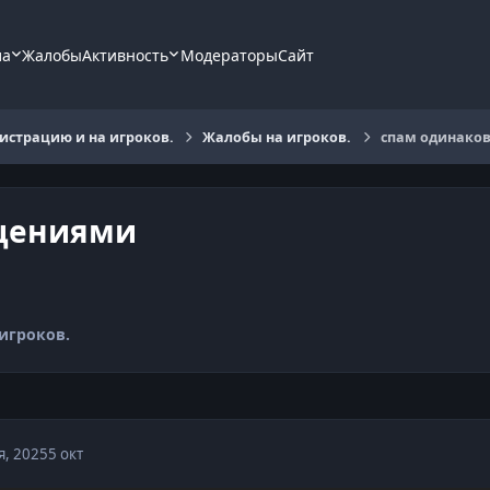
ла
Жалобы
Активность
Модераторы
Сайт
страцию и на игроков.
Жалобы на игроков.
спам одинако
щениями
игроков.
я, 2025
5 окт