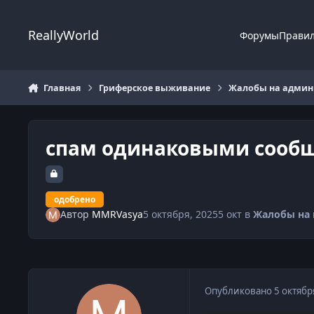
Перейти к содержанию
ReallyWorld
Форумы
Прави
Главная
Гриферское выживание
Жалобы на админи
спам одинаковыми сооб
одобрено
Автор
MMRVasya
5 октября, 2025
5 окт
в
Жалобы на 
Опубликовано
5 октябр