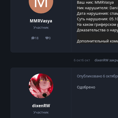
Ваш ник: MMRVasya
Ник нарушителя: Dani
Дата нарушения: спа
Суть нарушения: 05.10
MMRVasya
На каком гриферском 
Участник
Доказательства о нар
18
0
сообщения
Репутация
Дополнительный комм
6 окт
6 окт
dixenRW
закр
Опубликовано
6 октябр
Одобрено
dixenRW
Участник