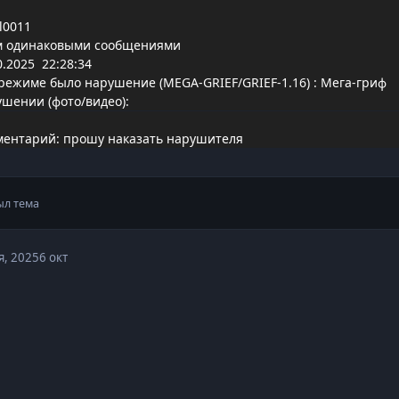
l0011
м одинаковыми сообщениями
.2025 22:28:34
режиме было нарушение (MEGA-GRIEF/GRIEF-1.16)
: Мега-гриф
ушении (фото/видео):
ентарий: прошу наказать нарушителя
ыл тема
я, 2025
6 окт