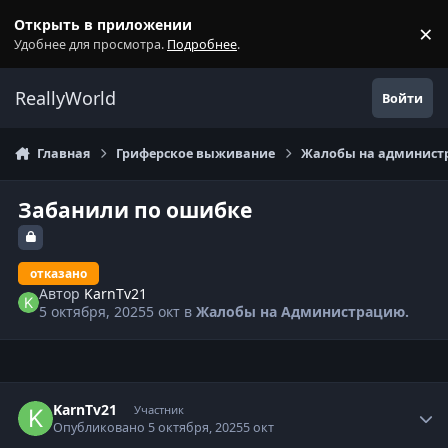
Перейти к содержанию
Открыть в приложении
×
С
Удобнее для просмотра.
Подробнее
.
ReallyWorld
Войти
Главная
Гриферское выживание
Жалобы на администр
Забанили по ошибке
отказано
Автор
KarnTv21
5 октября, 2025
5 окт
в
Жалобы на Администрацию.
Статистика автора
KarnTv21
Участник
Опубликовано
5 октября, 2025
5 окт