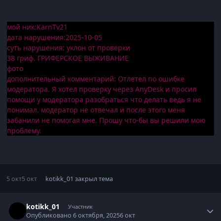
мой ник:KarnTv21
дата нарушения:2025-10-05
суть нарушения: уклон от проверки
38 гриф. ГРИФЕРСКОЕ ВЫЖИВАНИЕ
фото
дополнительный комментарий: Отлетел по ошибке
модератора. Я хотел проверку через AnyDesk и просил
помощи у модератора разобраться что делать ведь я не
понимал. модератор не отвечал и после этого меня
забанили не помогая мне. Прошу что-бы вы решили мою
проблему.
5 окт
5 окт
kotikk_01
закрыл тема
Статистика автора
kotikk_01
Участник
Опубликовано
6 октября, 2025
6 окт