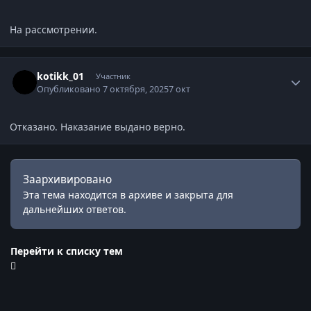
На рассмотрении.
Статистика автора
kotikk_01
Участник
Опубликовано
7 октября, 2025
7 окт
Отказано. Наказание выдано верно.
Заархивировано
Эта тема находится в архиве и закрыта для
дальнейших ответов.
Перейти к списку тем