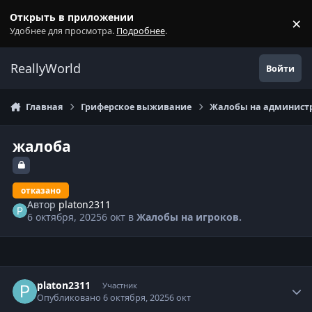
Перейти к содержанию
Открыть в приложении
×
С
Удобнее для просмотра.
Подробнее
.
ReallyWorld
Войти
Главная
Гриферское выживание
Жалобы на администр
жалоба
отказано
Автор
platon2311
6 октября, 2025
6 окт
в
Жалобы на игроков.
Статистика автора
platon2311
Участник
Опубликовано
6 октября, 2025
6 окт