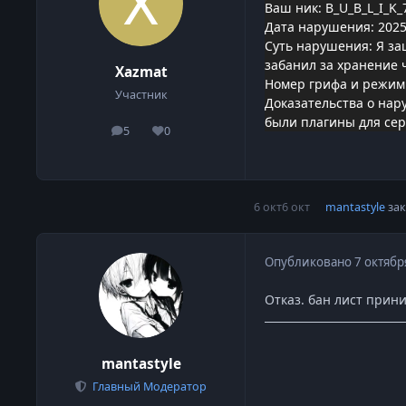
Ваш ник: B_U_B_L_I_K_
Дата нарушения: 2025-
Суть нарушения: Я за
забанил за хранение 
Xazmat
Номер грифа и режим
Участник
Доказательства о нар
были плагины для сер
5
0
сообщения
Репутация
6 окт
6 окт
mantastyle
зак
Опубликовано
7 октябр
Отказ. бан лист прин
mantastyle
Главный Модератор