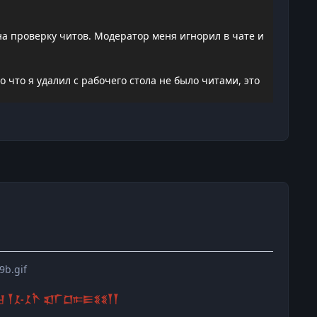
а проверку читов. Модератор меня игнорил в чате и
то что я удалил с рабочего стола не было читами, это
𒑣-𒑣𒋻 𒇬𒇲𒆸𐎣𒀼𒐏𒐏𒐕𒐕