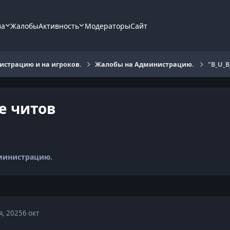
ла
Жалобы
Активность
Модераторы
Сайт
страцию и на игроков.
Жалобы на Администрацию.
"B_U_B
е читов
министрацию.
я, 2025
6 окт