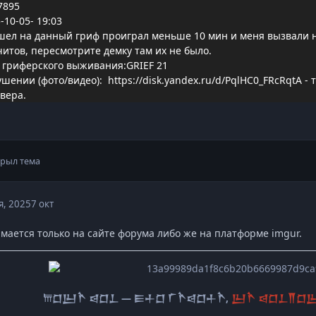
7895
10-05- 19:03
шел на данный гриф проиграл меньше 10 мин и меня вызвали н
читов, пересмотрите демку там их не было.
 гриферского выживания:GRIEF 21
ушении (фото/видео):
https://disk.yandex.ru/d/PqlHC0_FRcRqtA
- 
вера.
рыл тема
я, 2025
7 окт
имается только на сайте форума либо же на платформе imgur.
𐎠𒆸𒌨𒋻 𒁀𒆸𒁇 — 𒀼𒈦𒆸 𒇲𒋻𒁀𒆸𒈦𒋻,
𒌨𒋻 𒁀𒆸𒁇𒐖𒆸𒌨 