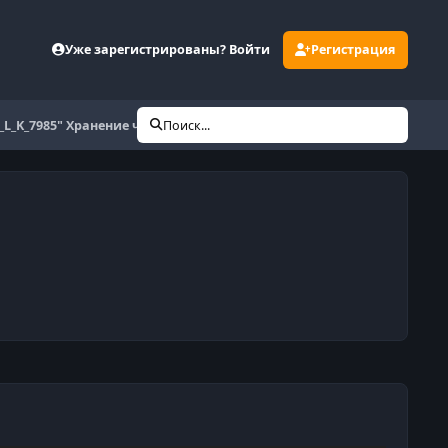
Уже зарегистрированы? Войти
Регистрация
_L_K_7985" Хранение читов
Поиск...