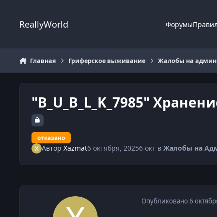
Перейти к содержанию
ReallyWorld
Форумы
Прави
Главная
Гриферское выживание
Жалобы на админи
"B_U_B_L_K_7985" Хранени
отказано
Автор
Xazmat
6 октября, 2025
6 окт
в
Жалобы на Ад
Опубликовано
6 октябр