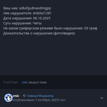
Ваш ник: ai8ufgu8nasdmgpp
Ник нарушителя: Arktik21281
Дата нарушения: 06.10.2025
Суть нарушения: Читы
На каком гриферском режиме было нарушение: 03 гриф
Доказательства о нарушении (фото/видео):
7 окт
7 окт
cnic
закрыл тема
Статистика автора
cnic
Главный Модератор
Опубликовано
7 октября, 2025
7 окт