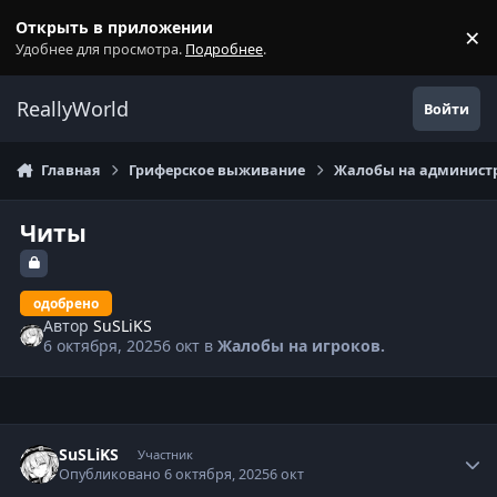
Перейти к содержанию
Открыть в приложении
×
С
Удобнее для просмотра.
Подробнее
.
ReallyWorld
Войти
Главная
Гриферское выживание
Жалобы на администр
Читы
одобрено
Автор
SuSLiKS
6 октября, 2025
6 окт
в
Жалобы на игроков.
Статистика автора
SuSLiKS
Участник
Опубликовано
6 октября, 2025
6 окт