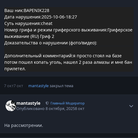
Ваш ник:BAPENIK228
Дата нарушения:2025-10-06-18:27
Суть нарушения:cheat
Номер грифа и режим гриферского выживания:Гриферское
выживание (RU) Гриф 2
Доказательства о нарушении (фото/видео):
Дополнительный комментарий:я просто стоял на базе
потом пошел копать уголь, нашел 2 раза алмазы и мне бан
прилетел.
7 окт
7 окт
mantastyle
закрыл тема
Статистика автора
mantastyle
Главный Модератор
Опубликовано
8 октября, 2025
8 окт
На рассмотрении.