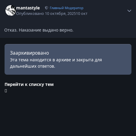
Статистика автора
mantastyle
Главный Модератор
Опубликовано
10 октября, 2025
10 окт
Отказ. Наказание выдано верно.
Заархивировано
Эта тема находится в архиве и закрыта для
дальнейших ответов.
Перейти к списку тем