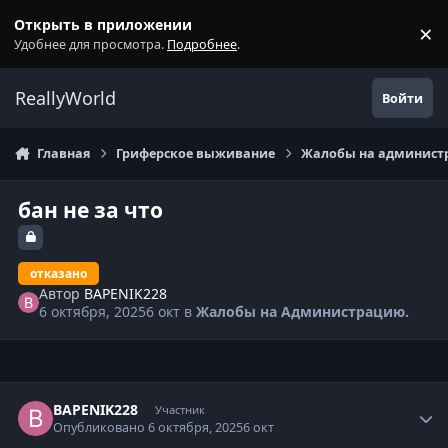
Перейти к содержанию
Открыть в приложении
×
С
Удобнее для просмотра.
Подробнее
.
ReallyWorld
Войти
Главная
Гриферское выживание
Жалобы на администр
бан не за что
отказано
Автор
BAPENIK228
6 октября, 2025
6 окт
в
Жалобы на Администрацию.
Статистика автора
BAPENIK228
Участник
Опубликовано
6 октября, 2025
6 окт