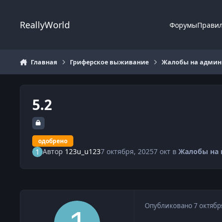
Перейти к содержанию
ReallyWorld
Форумы
Прави
Главная
Гриферское выживание
Жалобы на админи
5.2
одобрено
Автор
123u_u123
7 октября, 2025
7 окт
в
Жалобы на 
Опубликовано
7 октябр