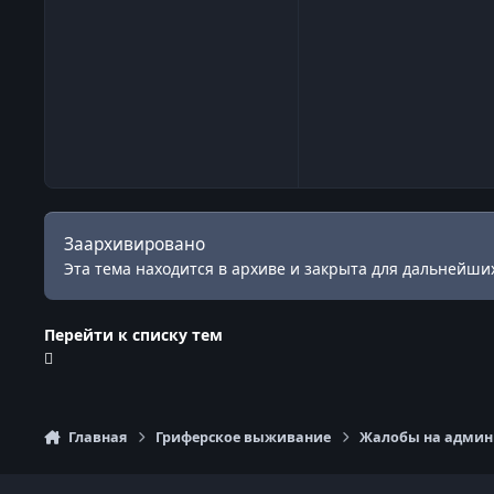
Заархивировано
Эта тема находится в архиве и закрыта для дальнейших
Перейти к списку тем
Главная
Гриферское выживание
Жалобы на админи