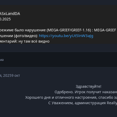
ASxLandDA
0.2025
режиме было нарушение (MEGA-GRIEF/GRIEF-1.16)
:
MEGA-GRIEF
https://youtu.be/yUt5lnW3aJg
ушении (фото/видео):
ентарий: ну там всё видно
ма
я, 2025
9 окт
Здравствуйте!
Одобрено. Игрок получит наказан
Хорошего дня и отличного настроения, спасибо за
С Уважением, администррация Really