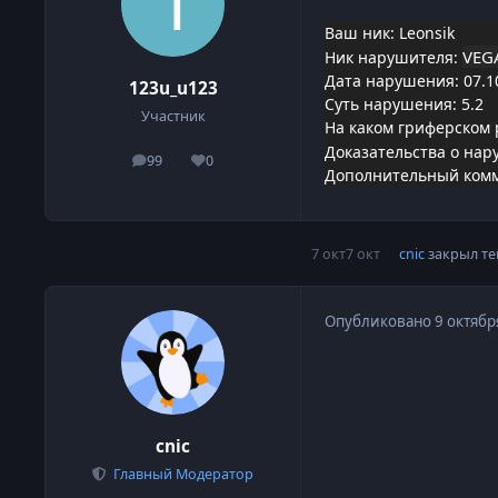
Ваш ник: Leonsik
VEG
Ник нарушителя:
Дата нарушения: 07.1
123u_u123
Суть нарушения: 5.2
Участник
На каком гриферском 
Доказательства о нар
99
0
сообщения
Репутация
Дополнительный комм
7 окт
7 окт
cnic
закрыл те
Опубликовано
9 октябр
cnic
Главный Модератор