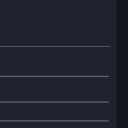
━━━━━━━━━━━━━━━━━━━━━━━━━━━━━━━━━━━━━━━━━━━━━━━━
━━━━━━━━━━━━━━━━━━━━━━━━━━━━━━━━━━━━━━━━━━━━━━━━
━━━━━━━━━━━━━━━━━━━━━━━━━━━━━━━━━━━━━━━━━━━━━━━━