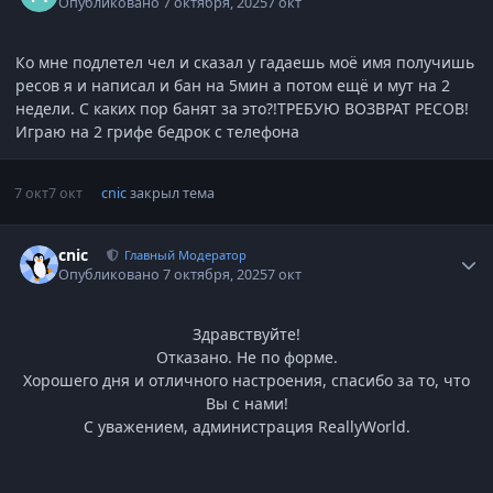
Опубликовано
7 октября, 2025
7 окт
Ко мне подлетел чел и сказал у гадаешь моё имя получишь
ресов я и написал и бан на 5мин а потом ещё и мут на 2
недели. С каких пор банят за это?!ТРЕБУЮ ВОЗВРАТ РЕСОВ!
Играю на 2 грифе бедрок с телефона
7 окт
7 окт
cnic
закрыл тема
Статистика автора
cnic
Главный Модератор
Опубликовано
7 октября, 2025
7 окт
Здравствуйте!
Отказано. Не по форме.
Хорошего дня и отличного настроения, спасибо за то, что
Вы с нами!
С уважением, администрация ReallyWorld.