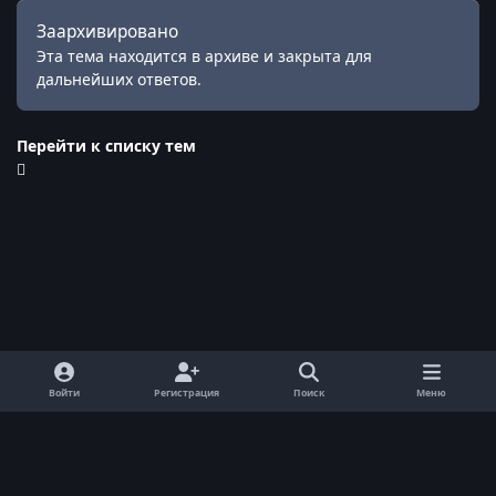
Заархивировано
Эта тема находится в архиве и закрыта для
дальнейших ответов.
Перейти к списку тем
Войти
Регистрация
Поиск
Меню
Обратная связь
Cookie-файлы
© ReallyWorld. Все права защищены.
Powered by
Invision Community