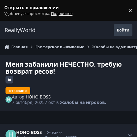
Перейти к содержанию
Открыть в приложении
×
С
Удобнее для просмотра.
Подробнее
.
ReallyWorld
Войти
Главная
Гриферское выживание
Жалобы на администр
Меня забанили НЕЧЕСТНО. требую
возврат ресов!
отказано
Автор
HOHO BOSS
7 октября, 2025
7 окт
в
Жалобы на игроков.
Статистика автора
HOHO BOSS
Участник