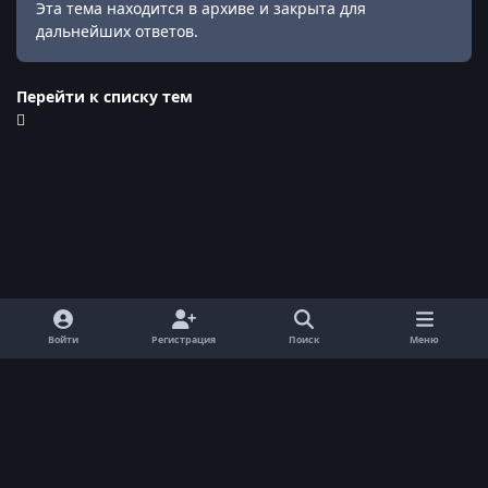
Эта тема находится в архиве и закрыта для
дальнейших ответов.
Перейти к списку тем
Войти
Регистрация
Поиск
Меню
Обратная связь
Cookie-файлы
© ReallyWorld. Все права защищены.
Powered by
Invision Community