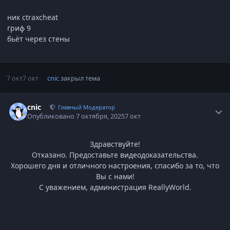
ник ctraxcheat
гриф 9
бьёт через стены
7 окт
7 окт
cnic
закрыл тема
Статистика автора
cnic
Главный Модератор
Опубликовано
7 октября, 2025
7 окт
Здравствуйте!
Отказано. Предоставьте видеодоказательства.
Хорошего дня и отличного настроения, спасибо за то, что
Вы с нами!
С уважением, администрация ReallyWorld.