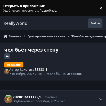
Перейти к содержанию
Открыть в приложении
×
С
Удобнее для просмотра.
Подробнее
.
ReallyWorld
Войти
Главная
Гриферское выживание
Жалобы на администр
чел бьёт через стену
отказано
Автор
kukurusa33333_1
7 октября, 2025
7 окт
в
Жалобы на игроков.
Статистика автора
kukurusa33333_1
Участник
Опубликовано
7 октября, 2025
7 окт