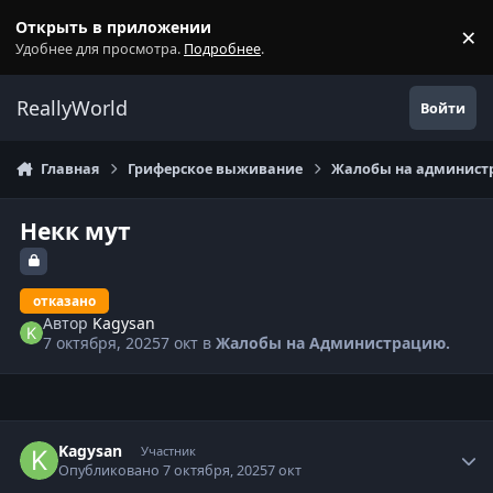
Перейти к содержанию
Открыть в приложении
×
С
Удобнее для просмотра.
Подробнее
.
ReallyWorld
Войти
Главная
Гриферское выживание
Жалобы на администр
Некк мут
отказано
Автор
Kagysan
7 октября, 2025
7 окт
в
Жалобы на Администрацию.
Статистика автора
Kagysan
Участник
Опубликовано
7 октября, 2025
7 окт