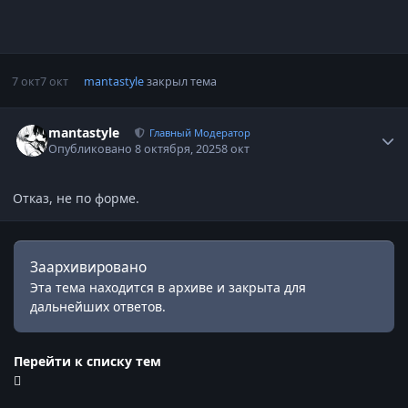
7 окт
7 окт
mantastyle
закрыл тема
Статистика автора
mantastyle
Главный Модератор
Опубликовано
8 октября, 2025
8 окт
Отказ, не по форме.
Заархивировано
Эта тема находится в архиве и закрыта для
дальнейших ответов.
Перейти к списку тем